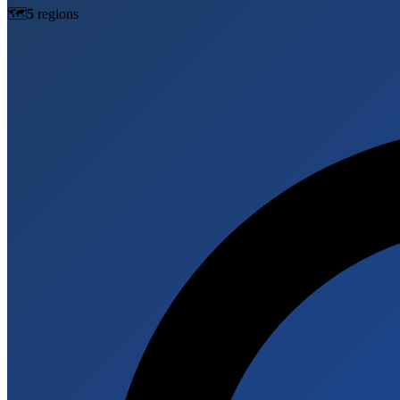
🗺️
5
region
s